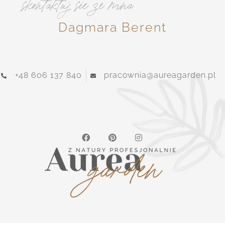
skontaktuj sie ze mna
Dagmara Berent
+48 606 137 840
pracownia@aureagarden.pl