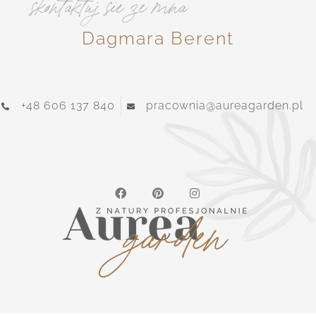
skontaktuj sie ze mna
Dagmara Berent
+48 606 137 840
pracownia@aureagarden.pl