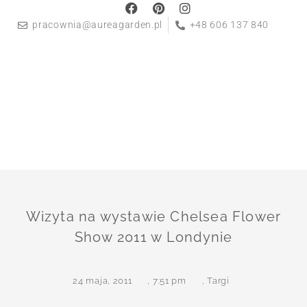
pracownia@aureagarden.pl
+48 606 137 840
Wizyta na wystawie Chelsea Flower
Show 2011 w Londynie
24 maja, 2011
,
7:51 pm
,
Targi