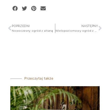
POPRZEDNI
NASTĘPNY
Nowoczesny ogród z altaną
Wielopoziomowy ogród z wgłębnikiem
Przeczytaj także