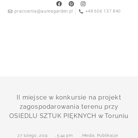
pracownia@aureagarden.pl
+48 606 137 840
II miejsce w konkursie na projekt
zagospodarowania terenu przy
OSIEDLU SZTUK PIĘKNYCH w Toruniu
27 lutego, 2011
,
5:44 pm
,
Media
,
Publikacje