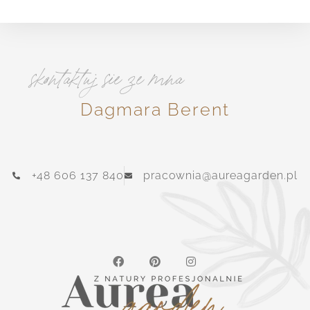
skontaktuj sie ze mna
Dagmara Berent
+48 606 137 840
pracownia@aureagarden.pl